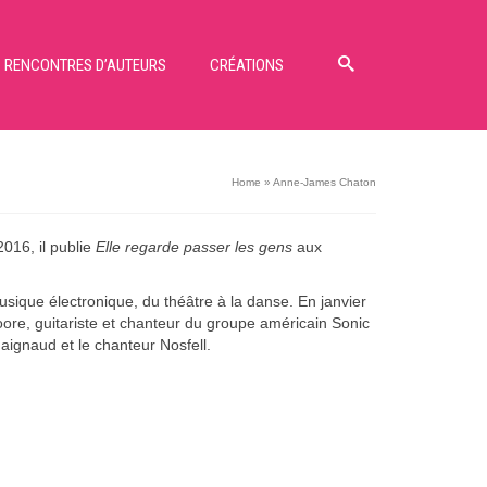
RENCONTRES D’AUTEURS
CRÉATIONS
Home
»
Anne-James Chaton
016, il publie
Elle regarde passer les gens
aux
usique électronique, du théâtre à la danse. En janvier
ore, guitariste et chanteur du groupe américain Sonic
ignaud et le chanteur Nosfell.