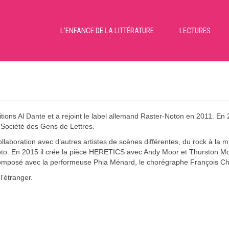
L’ENFANCE DE LA LITTÉRATURE
LECTURES
ions Al Dante et a rejoint le label allemand Raster-Noton en 2011. En 2
la Société des Gens de Lettres.
laboration avec d’autres artistes de scènes différentes, du rock à la m
Noto. En 2015 il crée la pièce HERETICS avec Andy Moor et Thurston Mo
composé avec la performeuse Phia Ménard, le chorégraphe François Cha
’étranger.