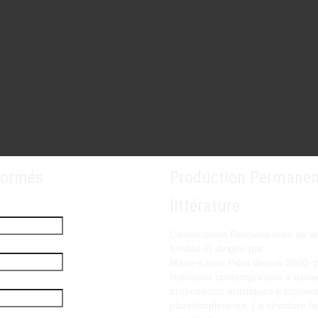
formés
Production Permanen
littérature
L’association Permanences de la l
fondée et dirigée par
Marie-Laure Picot depuis 2000, 
littérature contemporaine à trave
propositions artistiques transvers
pluridisciplinaires. La structure f