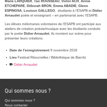
Marie LARQUIER
,
Tao ROUSSEAU
,
Victor ACH
,
Annie
ETCHEPARE
,
Déborah BRON
,
Emma ABADIE
,
Glenn
ESPINOSA
,
Louison GALLEGO
, étudiants à l’ESAPB et
Didier
Arnaudet
poète et enseignant – en partenariat avec l’ESAPB.
Les élèves mélomanes volontaires de l’ESAPB ont participé aux
ateliers de création poésie/musique avec les étudiants conduits
par le poète
Didier Arnaudet.
Ils montent sur scène pour
présenter leurs créations.
Date de l’enregistrement
9 novembre 2018
Lieu
Festival Ritournelles / Bibliothèque de Biarritz
Didier Arnaudet
Qui sommes nous ?
Qui sommes nous ?
Nous contacter